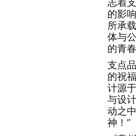
志着支
的影响
所承
体与
的青
支点品
的祝
计源
与设
动之
神！”