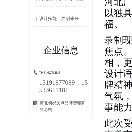
河北
以独
第四....
设计赋能，共创未来｜
福。
河北....
录制现
企业信息
焦点
相，
设计
13191877089，15
牌精
533611181
气氛
河北昶易支点品牌管理有
事能
限公司
此次