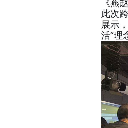
《燕
此次
展示，
活”理