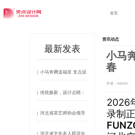
首页
资讯动态
最新发表
小马
春
小马奔腾送福至 支点设
作者：Admin
计....
传统焕新，设计点睛：
202
支点....
录制
河北省茶艺师协会领导
FUNZ
莅临....
河北省文化名人联谊会